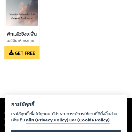
พักแล้วจึงจะฟื้น
เยดีดิยาห์ พระคุณ
แสนัศจรรย์
GET FREE
Copyright ©
2026
Storylog Co., Ltd. - สตอรี่ล็อกขอสงวนสิทธิ์ไม่รับผิดชอบ
การใช้คุกกี้
ต่อผลงานหรือเนื้อหาใดที่อัปโหลดผ่านเว็บไซต์และปรากฏว่าละเมิดสิทธิใน
ทรัพย์สินทางปัญญาของบุคคลอื่นหรือขัดต่อกฎหมายและศีลธรรม ดังนั้น ผู้อ่าน
เราใช้คุกกี้เพื่อให้ทุกคนได้ประสบการณ์การใช้งานที่ดียิ่งขึ้นอ่าน
ทุกท่านโปรดใช้วิจารณญาณในการกลั่นกรองด้วยตนเอง และหากท่านพบว่าส่วน
เพิ่มเติม
คลิก (Privacy Policy) และ (Cookie Policy)
หนึ่งส่วนใดขัดต่อกฎหมายและศีลธรรม กรุณาแจ้งมายังบริษัท เพื่อทีมงานจะได้
ดำเนินการในทันที ทั้งนี้ ทางสตอรี่ล็อกขอสงวนลิขสิทธิ์ตามพระราชบัญญัติ