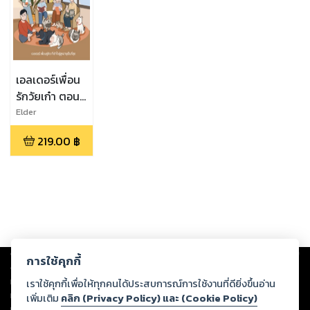
เอลเดอร์เพื่อน
รักวัยเก๋า ตอน
เข้าใจสูงวัยไม่ใช่
Elder
เรื่องยาก
219.00
฿
Copyright ©
2026
Storylog Co., Ltd. - สตอรี่ล็อกขอสงวนสิทธิ์ไม่รับผิดชอบ
การใช้คุกกี้
ต่อผลงานหรือเนื้อหาใดที่อัปโหลดผ่านเว็บไซต์และปรากฏว่าละเมิดสิทธิใน
ทรัพย์สินทางปัญญาของบุคคลอื่นหรือขัดต่อกฎหมายและศีลธรรม ดังนั้น ผู้อ่าน
เราใช้คุกกี้เพื่อให้ทุกคนได้ประสบการณ์การใช้งานที่ดียิ่งขึ้นอ่าน
ทุกท่านโปรดใช้วิจารณญาณในการกลั่นกรองด้วยตนเอง และหากท่านพบว่าส่วน
เพิ่มเติม
คลิก (Privacy Policy) และ (Cookie Policy)
หนึ่งส่วนใดขัดต่อกฎหมายและศีลธรรม กรุณาแจ้งมายังบริษัท เพื่อทีมงานจะได้