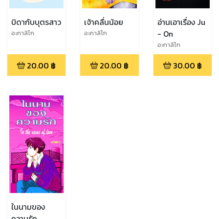
บิดากับบุตรสาว
เจ้าคลื่นน้อย
อ่านเอาเรื่อง Ju
- On
อะกาลิโก
อะกาลิโก
อะกาลิโก
20.00
฿
20.00
฿
30.00
฿
ในนามของ
ความรัก