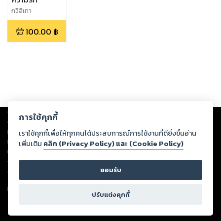
กวีสีเทา
100.00
฿
Copyright ©
2026
Storylog Co., Ltd. - สตอรี่ล็อกขอสงวนสิทธิ์ไม่รับผิดชอบ
การใช้คุกกี้
ต่อผลงานหรือเนื้อหาใดที่อัปโหลดผ่านเว็บไซต์และปรากฏว่าละเมิดสิทธิใน
ทรัพย์สินทางปัญญาของบุคคลอื่นหรือขัดต่อกฎหมายและศีลธรรม ดังนั้น ผู้อ่าน
เราใช้คุกกี้เพื่อให้ทุกคนได้ประสบการณ์การใช้งานที่ดียิ่งขึ้นอ่าน
ทุกท่านโปรดใช้วิจารณญาณในการกลั่นกรองด้วยตนเอง และหากท่านพบว่าส่วน
เพิ่มเติม
คลิก (Privacy Policy) และ (Cookie Policy)
หนึ่งส่วนใดขัดต่อกฎหมายและศีลธรรม กรุณาแจ้งมายังบริษัท เพื่อทีมงานจะได้
ดำเนินการในทันที ทั้งนี้ ทางสตอรี่ล็อกขอสงวนลิขสิทธิ์ตามพระราชบัญญัติ
ยอมรับ
ลิขสิทธิ์ พ.ศ. 2537 (ฉบับล่าสุด)
For support: member@ookbee.com
ปรับแต่งคุกกี้
Version
1.3.17