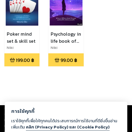
Poker mind
Psychology in
set & skill set
life book of
Wisdom
Niki
Niki
199.00
฿
99.00
฿
Copyright ©
2026
Storylog Co., Ltd. - สตอรี่ล็อกขอสงวนสิทธิ์ไม่รับผิดชอบ
การใช้คุกกี้
ต่อผลงานหรือเนื้อหาใดที่อัปโหลดผ่านเว็บไซต์และปรากฏว่าละเมิดสิทธิใน
ทรัพย์สินทางปัญญาของบุคคลอื่นหรือขัดต่อกฎหมายและศีลธรรม ดังนั้น ผู้อ่าน
เราใช้คุกกี้เพื่อให้ทุกคนได้ประสบการณ์การใช้งานที่ดียิ่งขึ้นอ่าน
ทุกท่านโปรดใช้วิจารณญาณในการกลั่นกรองด้วยตนเอง และหากท่านพบว่าส่วน
เพิ่มเติม
คลิก (Privacy Policy) และ (Cookie Policy)
หนึ่งส่วนใดขัดต่อกฎหมายและศีลธรรม กรุณาแจ้งมายังบริษัท เพื่อทีมงานจะได้