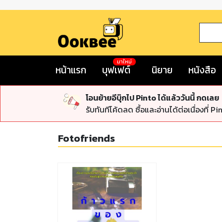
มาใหม่
หน้าแรก
บุฟเฟต์
นิยาย
หนังสือ
โอนย้ายอีบุ๊กไป Pinto ได้แล้ววันนี้ กดเลย
รับทันทีโค้ดลด ซื้อและอ่านได้ต่อเนื่องที่ Pi
Fotofriends