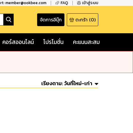
ort: member@ookbee.com
FAQ
เข้าสู่ระบบ
จัดการอีบุ๊ก
ตะกร้า
(
0
)
คอร์สออนไลน์
โปรโมชั่น
คะแนนสะสม
เรียงตาม:
วันที่ใหม่-เก่า