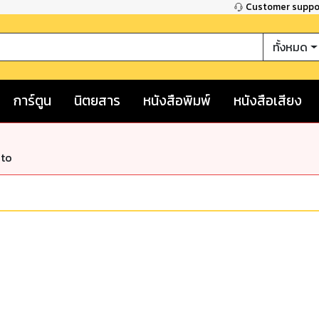
Customer supp
ทั้งหมด
การ์ตูน
นิตยสาร
หนังสือพิมพ์
หนังสือเสียง
nto