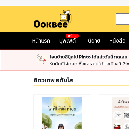
มาใหม่
หน้าแรก
บุฟเฟต์
นิยาย
หนังสือ
โอนย้ายอีบุ๊กไป Pinto ได้แล้ววันนี้ กดเลย
รับทันทีโค้ดลด ซื้อและอ่านได้ต่อเนื่องที่ Pi
อิศวเทพ อภัยโส