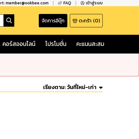
ort: member@ookbee.com
FAQ
เข้าสู่ระบบ
จัดการอีบุ๊ก
ตะกร้า
(
0
)
คอร์สออนไลน์
โปรโมชั่น
คะแนนสะสม
เรียงตาม:
วันที่ใหม่-เก่า