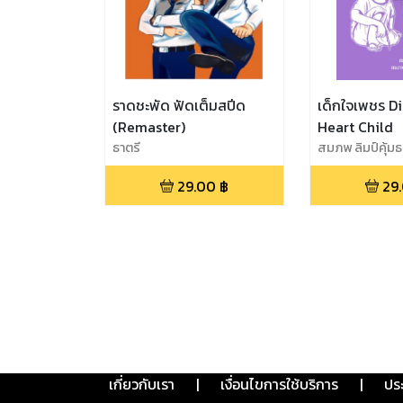
ราดชะพัด ฟัดเต็มสปีด
เด็กใจเพชร 
(Remaster)
Heart Child
ธาตรี
สมภพ ลิมป์คุ้ม
29.00
฿
29
เกี่ยวกับเรา
|
เงื่อนไขการใช้บริการ
|
ปร