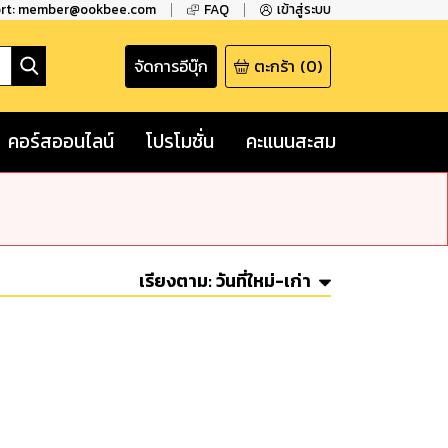
ort: member@ookbee.com
FAQ
เข้าสู่ระบบ
จัดการอีบุ๊ก
ตะกร้า
(
0
)
คอร์สออนไลน์
โปรโมชั่น
คะแนนสะสม
เรียงตาม:
วันที่ใหม่-เก่า