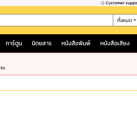
Customer supp
ทั้งหมด
การ์ตูน
นิตยสาร
หนังสือพิมพ์
หนังสือเสียง
nto