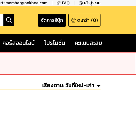
ort: member@ookbee.com
FAQ
เข้าสู่ระบบ
จัดการอีบุ๊ก
ตะกร้า
(
0
)
คอร์สออนไลน์
โปรโมชั่น
คะแนนสะสม
เรียงตาม:
วันที่ใหม่-เก่า