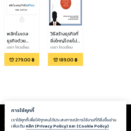
พลิกโมเดล
วิธีสร้างธุรกิจที่
ธุรกิจด้วย
ยิ่งใหญ่โดยไม่
ดิจิตอล new
ใช้เงินทุน
เดชา โควเอี่ยม
เดชา โควเอี่ยม
ไพโรจน์
ไพโรจน์
edition
279.00
฿
189.00
฿
Copyright ©
2026
Storylog Co., Ltd. - สตอรี่ล็อกขอสงวนสิทธิ์ไม่รับผิดชอบ
การใช้คุกกี้
ต่อผลงานหรือเนื้อหาใดที่อัปโหลดผ่านเว็บไซต์และปรากฏว่าละเมิดสิทธิใน
ทรัพย์สินทางปัญญาของบุคคลอื่นหรือขัดต่อกฎหมายและศีลธรรม ดังนั้น ผู้อ่าน
เราใช้คุกกี้เพื่อให้ทุกคนได้ประสบการณ์การใช้งานที่ดียิ่งขึ้นอ่าน
ทุกท่านโปรดใช้วิจารณญาณในการกลั่นกรองด้วยตนเอง และหากท่านพบว่าส่วน
เพิ่มเติม
คลิก (Privacy Policy) และ (Cookie Policy)
หนึ่งส่วนใดขัดต่อกฎหมายและศีลธรรม กรุณาแจ้งมายังบริษัท เพื่อทีมงานจะได้