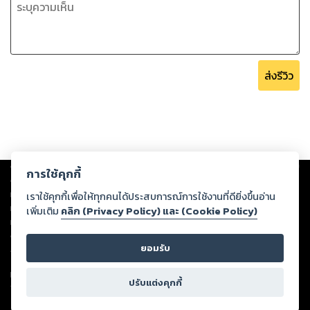
ส่งรีวิว
Copyright ©
2026
Storylog Co., Ltd. - สตอรี่ล็อกขอสงวนสิทธิ์ไม่รับผิดชอบ
การใช้คุกกี้
ต่อผลงานหรือเนื้อหาใดที่อัปโหลดผ่านเว็บไซต์และปรากฏว่าละเมิดสิทธิใน
ทรัพย์สินทางปัญญาของบุคคลอื่นหรือขัดต่อกฎหมายและศีลธรรม ดังนั้น ผู้อ่าน
เราใช้คุกกี้เพื่อให้ทุกคนได้ประสบการณ์การใช้งานที่ดียิ่งขึ้นอ่าน
ทุกท่านโปรดใช้วิจารณญาณในการกลั่นกรองด้วยตนเอง และหากท่านพบว่าส่วน
เพิ่มเติม
คลิก (Privacy Policy) และ (Cookie Policy)
หนึ่งส่วนใดขัดต่อกฎหมายและศีลธรรม กรุณาแจ้งมายังบริษัท เพื่อทีมงานจะได้
ดำเนินการในทันที ทั้งนี้ ทางสตอรี่ล็อกขอสงวนลิขสิทธิ์ตามพระราชบัญญัติ
ยอมรับ
ลิขสิทธิ์ พ.ศ. 2537 (ฉบับล่าสุด)
For support: member@ookbee.com
ปรับแต่งคุกกี้
Version
1.3.17