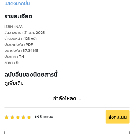
และการตลาด เนื้อหาครอบคลุมธุรกิจหลากหลายมากขึ้น เช่น
แสดงมากขึ้น
ธนาคาร การค้าปลีก การท่องเที่ยว การสื่อสารและโทรคมนาคม
รายละเอียด
อสังหาริมทรัพย์ โรงพยาบาล รถยนต์ เป็นต้น รวมทั้งมีการ
รายงานความเคลื่อนไหวในแวดวงธุรกิจต่างๆ บทสัมภาษณ์ผู้
ISBN :
N/A
บริหารที่ประสบความสำเร็จ นอกจากนี้ยังมีกรณีศึกษาธุรกิจและมี
วันวางขาย
:
21 ส.ค. 2025
การนำเสนอข่าวสารต่างประเทศเพื่อนำมาประยุกต์ให้เข้ากับการ
จำนวนหน้า
:
123
หน้า
ประเภทไฟล์
:
PDF
ประกอบธุรกิจของผู้ประกอบการในประเทศไทย
ขนาดไฟล์
:
37.34
MB
ประเทศ
:
TH
ภาษา
:
th
ฉบับอื่นของนิตยสารนี้
ดูเพิ่มเติม
กำลังโหลด ...
ส่งคะแนน
ให้
5
คะแนน