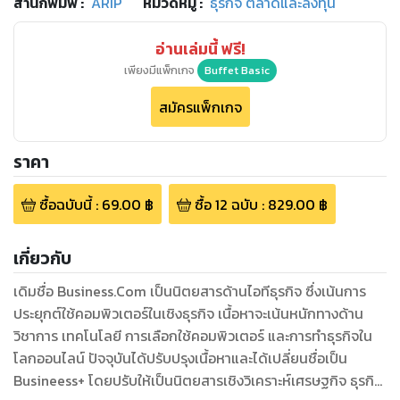
สำนักพิมพ์
:
ARIP
หมวดหมู่
:
ธุรกิจ ตลาดและลงทุน
อ่านเล่มนี้ ฟรี!
เพียงมีแพ็กเกจ
Buffet Basic
สมัครแพ็กเกจ
ราคา
ซื้อฉบับนี้
:
69.00
฿
ซื้อ
12
ฉบับ
:
829.00
฿
เกี่ยวกับ
เดิมชื่อ Business.Com เป็นนิตยสารด้านไอทีธุรกิจ ซึ่งเน้นการ
ประยุกต์ใช้คอมพิวเตอร์ในเชิงธุรกิจ เนื้อหาจะเน้นหนักทางด้าน
วิชาการ เทคโนโลยี การเลือกใช้คอมพิวเตอร์ และการทำธุรกิจใน
โลกออนไลน์ ปัจจุบันได้ปรับปรุงเนื้อหาและได้เปลี่ยนชื่อเป็น
Busineess+ โดยปรับให้เป็นนิตยสารเชิงวิเคราะห์เศรษฐกิจ ธุรกิจ