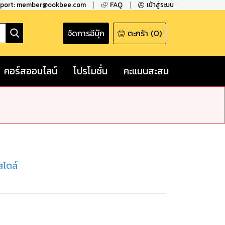
pport: member@ookbee.com
FAQ
เข้าสู่ระบบ
จัดการอีบุ๊ก
ตะกร้า
(
0
)
คอร์สออนไลน์
โปรโมชั่น
คะแนนสะสม
สไตล์