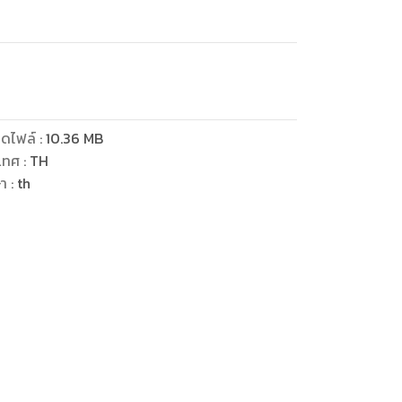
ดไฟล์
:
10.36
MB
เทศ
:
TH
ษา
:
th