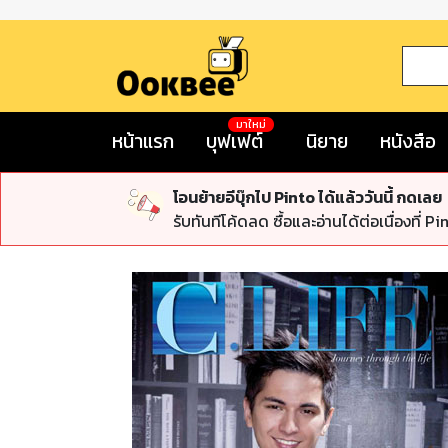
มาใหม่
หน้าแรก
บุฟเฟต์
นิยาย
หนังสือ
โอนย้ายอีบุ๊กไป Pinto ได้แล้ววันนี้ กดเลย
รับทันทีโค้ดลด ซื้อและอ่านได้ต่อเนื่องที่ Pi