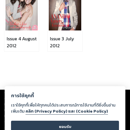
Issue 4 August
Issue 3 July
2012
2012
Copyright ©
2026
Storylog Co., Ltd. - สตอรี่ล็อกขอสงวนสิทธิ์ไม่รับผิดชอบ
การใช้คุกกี้
ต่อผลงานหรือเนื้อหาใดที่อัปโหลดผ่านเว็บไซต์และปรากฏว่าละเมิดสิทธิใน
ทรัพย์สินทางปัญญาของบุคคลอื่นหรือขัดต่อกฎหมายและศีลธรรม ดังนั้น ผู้อ่าน
เราใช้คุกกี้เพื่อให้ทุกคนได้ประสบการณ์การใช้งานที่ดียิ่งขึ้นอ่าน
ทุกท่านโปรดใช้วิจารณญาณในการกลั่นกรองด้วยตนเอง และหากท่านพบว่าส่วน
เพิ่มเติม
คลิก (Privacy Policy) และ (Cookie Policy)
หนึ่งส่วนใดขัดต่อกฎหมายและศีลธรรม กรุณาแจ้งมายังบริษัท เพื่อทีมงานจะได้
ดำเนินการในทันที ทั้งนี้ ทางสตอรี่ล็อกขอสงวนลิขสิทธิ์ตามพระราชบัญญัติ
ยอมรับ
ลิขสิทธิ์ พ.ศ. 2537 (ฉบับล่าสุด)