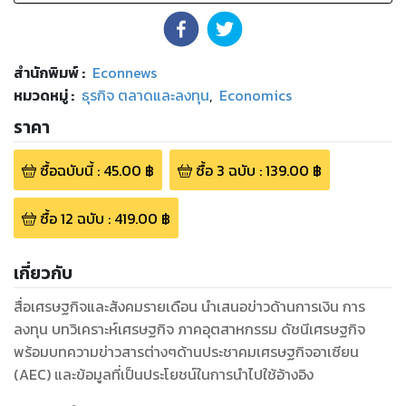
สำนักพิมพ์
:
Econnews
หมวดหมู่
:
ธุรกิจ ตลาดและลงทุน
,
Economics
ราคา
ซื้อฉบับนี้
:
45.00
฿
ซื้อ
3
ฉบับ
:
139.00
฿
ซื้อ
12
ฉบับ
:
419.00
฿
เกี่ยวกับ
สื่อเศรษฐกิจและสังคมรายเดือน นำเสนอข่าวด้านการเงิน การ
ลงทุน บทวิเคราะห์เศรษฐกิจ ภาคอุตสาหกรรม ดัชนีเศรษฐกิจ
พร้อมบทความข่าวสารต่างๆด้านประชาคมเศรษฐกิจอาเซียน
(AEC) และข้อมูลที่เป็นประโยชน์ในการนำไปใช้อ้างอิง