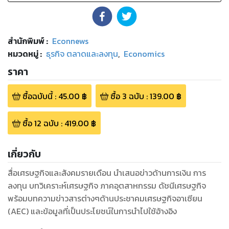
สำนักพิมพ์
:
Econnews
หมวดหมู่
:
ธุรกิจ ตลาดและลงทุน
,
Economics
ราคา
ซื้อฉบับนี้
:
45.00
฿
ซื้อ
3
ฉบับ
:
139.00
฿
ซื้อ
12
ฉบับ
:
419.00
฿
เกี่ยวกับ
สื่อเศรษฐกิจและสังคมรายเดือน นำเสนอข่าวด้านการเงิน การ
ลงทุน บทวิเคราะห์เศรษฐกิจ ภาคอุตสาหกรรม ดัชนีเศรษฐกิจ
พร้อมบทความข่าวสารต่างๆด้านประชาคมเศรษฐกิจอาเซียน
(AEC) และข้อมูลที่เป็นประโยชน์ในการนำไปใช้อ้างอิง