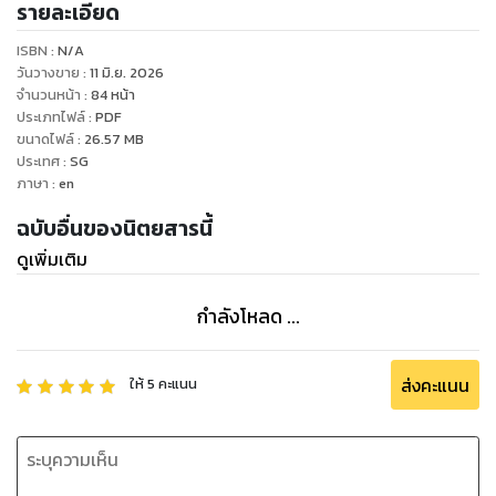
รายละเอียด
ISBN :
N/A
วันวางขาย
:
11 มิ.ย. 2026
จำนวนหน้า
:
84
หน้า
ประเภทไฟล์
:
PDF
ขนาดไฟล์
:
26.57
MB
ประเทศ
:
SG
ภาษา
:
en
ฉบับอื่นของนิตยสารนี้
ดูเพิ่มเติม
กำลังโหลด ...
ส่งคะแนน
ให้
5
คะแนน