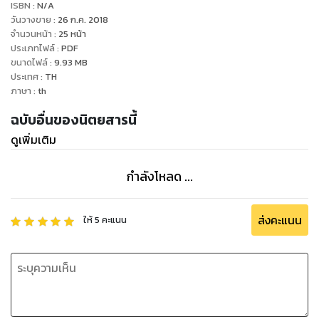
ISBN :
N/A
วันวางขาย
:
26 ก.ค. 2018
GM BIZ พร้อมเดินไปกับคุณ เพื่อสร้างองค์ความรู้ด้าน Business
จำนวนหน้า
:
25
หน้า
ประเภทไฟล์
:
PDF
ที่ทันสมัย ฉับไว และเจาะลึกทุกประเด็นด้วยภูมิปัญญาของโลกยุค
ขนาดไฟล์
:
9.93
MB
2.0
ประเทศ
:
TH
ภาษา
:
th
ฉบับอื่นของนิตยสารนี้
ดูเพิ่มเติม
กำลังโหลด ...
ส่งคะแนน
ให้
5
คะแนน