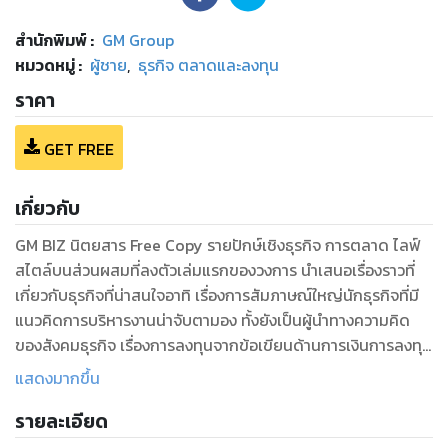
สำนักพิมพ์
:
GM Group
หมวดหมู่
:
ผู้ชาย
,
ธุรกิจ ตลาดและลงทุน
ราคา
GET FREE
เกี่ยวกับ
GM BIZ นิตยสาร Free Copy รายปักษ์เชิงธุรกิจ การตลาด ไลฟ์
สไตล์บนส่วนผสมที่ลงตัวเล่มแรกของวงการ นำเสนอเรื่องราวที่
เกี่ยวกับธุรกิจที่น่าสนใจอาทิ เรื่องการสัมภาษณ์ใหญ่นักธุรกิจที่มี
แนวคิดการบริหารงานน่าจับตามอง ทั้งยังเป็นผู้นำทางความคิด
ของสังคมธุรกิจ เรื่องการลงทุนจากข้อเขียนด้านการเงินการลงทุน
ของนักลงทุนมือฉมัง เรื่องของเทคโนโลยีที่สามารถอัพเดทเทรนด์
แสดงมากขึ้น
ของโลกธุรกิจได้อย่างทันท่วงที และอีกหลากหลายเรื่องราวที่รวม
รายละเอียด
ไว้เพื่อติดอาวุธทางปัญญาให้แก่คนรุ่นใหม่ที่ใฝ่ฝันอยากก้าวเข้าใน
สายงานด้านธุรกิจ