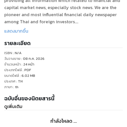
providing all information which related to financial and
capital market news, especially stock news. We are the
pioneer and most influential financial daily newspaper
among Thai and foreign investors.
แสดงมากขึ้น
หนังสือพิมพ์ข่าวหุ้นธุรกิจ กระบอกเสียงอิสระแห่งตลาดทุนที่ได้รับ
รายละเอียด
ความนิยมสูงสุดในประเทศ
นำเสนอข่าวสารที่เกี่ยวข้องกับตลาดการเงินและตลาดทุนมานาน
ISBN :
N/A
วันวางขาย
:
08 ก.ค. 2026
จำนวนหน้า
:
24
หน้า
ประเภทไฟล์
:
PDF
ขนาดไฟล์
:
6.02
MB
ประเทศ
:
TH
ภาษา
:
th
ฉบับอื่นของนิตยสารนี้
ดูเพิ่มเติม
กำลังโหลด ...