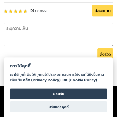
ส่งคะแนน
ให้
5
คะแนน
ส่งรีวิว
การใช้คุกกี้
เราใช้คุกกี้เพื่อให้ทุกคนได้ประสบการณ์การใช้งานที่ดียิ่งขึ้นอ่าน
เพิ่มเติม
คลิก (Privacy Policy) และ (Cookie Policy)
Copyright ©
2026
Storylog Co., Ltd. - สตอรี่ล็อกขอสงวนสิทธิ์ไม่รับผิดชอบ
ต่อผลงานหรือเนื้อหาใดที่อัปโหลดผ่านเว็บไซต์และปรากฏว่าละเมิดสิทธิใน
ยอมรับ
ทรัพย์สินทางปัญญาของบุคคลอื่นหรือขัดต่อกฎหมายและศีลธรรม ดังนั้น ผู้อ่าน
ทุกท่านโปรดใช้วิจารณญาณในการกลั่นกรองด้วยตนเอง และหากท่านพบว่าส่วน
ปรับแต่งคุกกี้
หนึ่งส่วนใดขัดต่อกฎหมายและศีลธรรม กรุณาแจ้งมายังบริษัท เพื่อทีมงานจะได้
ดำเนินการในทันที ทั้งนี้ ทางสตอรี่ล็อกขอสงวนลิขสิทธิ์ตามพระราชบัญญัติ