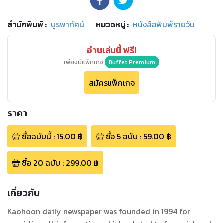
สำนักพิมพ์
:
บูรพาทัศน์
หมวดหมู่
:
หนังสือพิมพ์รายวัน
อ่านเล่มนี้ ฟรี!
เพียงมีแพ็กเกจ
Buffet Premium
สมัครแพ็กเกจ
ราคา
ซื้อฉบับนี้
:
15.00
฿
ซื้อ
5
ฉบับ
:
59.00
฿
ซื้อ
20
ฉบับ
:
299.00
฿
เกี่ยวกับ
Kaohoon daily newspaper was founded in 1994 for