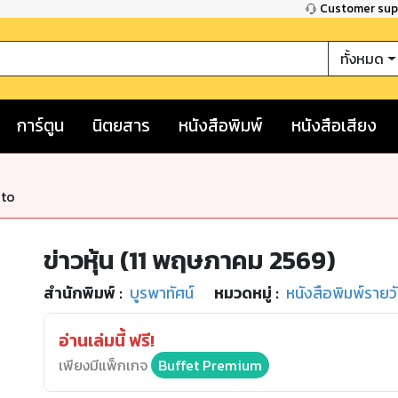
Customer su
ทั้งหมด
การ์ตูน
นิตยสาร
หนังสือพิมพ์
หนังสือเสียง
nto
ข่าวหุ้น (11 พฤษภาคม 2569)
สำนักพิมพ์
:
บูรพาทัศน์
หมวดหมู่
:
หนังสือพิมพ์รายว
อ่านเล่มนี้ ฟรี!
เพียงมีแพ็กเกจ
Buffet Premium