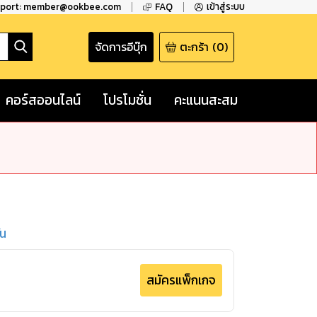
pport: member@ookbee.com
FAQ
เข้าสู่ระบบ
จัดการอีบุ๊ก
ตะกร้า
(
0
)
คอร์สออนไลน์
โปรโมชั่น
คะแนนสะสม
ัน
สมัครแพ็กเกจ