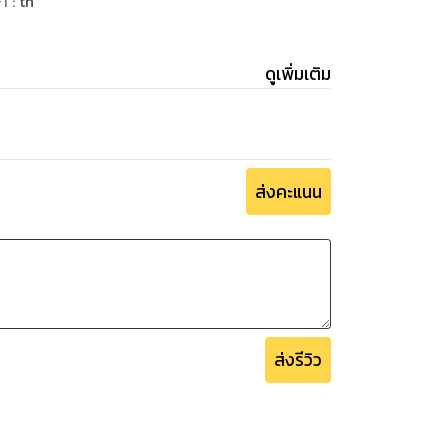
ษา
:
th
ดูเพิ่มเติม
ส่งคะแนน
ส่งรีวิว