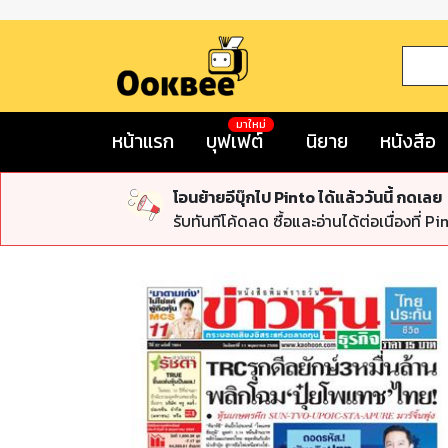
มาใหม่
หน้าแรก
บุฟเฟต์
นิยาย
หนังสือ
โอนย้ายอีบุ๊กไป Pinto ได้แล้ววันนี้ กดเลย
รับทันทีโค้ดลด ซื้อและอ่านได้ต่อเนื่องที่ Pi