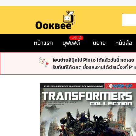
มาใหม่
หน้าแรก
บุฟเฟต์
นิยาย
หนังสือ
โอนย้ายอีบุ๊กไป Pinto ได้แล้ววันนี้ กดเลย
รับทันทีโค้ดลด ซื้อและอ่านได้ต่อเนื่องที่ Pi