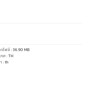
ดไฟล์
:
36.90
MB
เทศ
:
TH
ษา
:
th