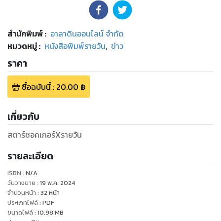
สำนักพิมพ์
:
อาลาดินออนไลน์ จำกัด
หมวดหมู่
:
หนังสือพิมพ์รายวัน
,
ข่าว
ราคา
ซื้อฉบับนี้
:
20.00
฿
เกี่ยวกับ
สตาร์ซอคเกอร์Xรายวัน
รายละเอียด
ISBN :
N/A
วันวางขาย
:
19 พ.ค. 2024
จำนวนหน้า
:
32
หน้า
ประเภทไฟล์
:
PDF
ขนาดไฟล์
:
10.98
MB