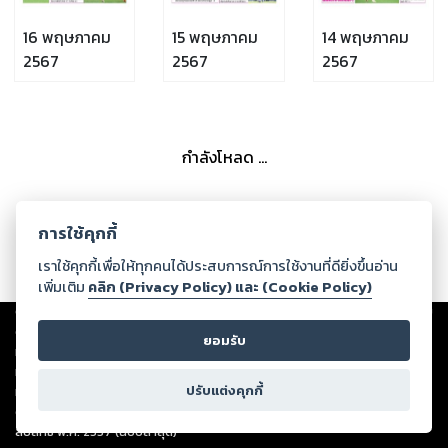
16 พฤษภาคม
15 พฤษภาคม
14 พฤษภาคม
2567
2567
2567
กำลังโหลด ...
การใช้คุกกี้
เราใช้คุกกี้เพื่อให้ทุกคนได้ประสบการณ์การใช้งานที่ดียิ่งขึ้นอ่าน
เพิ่มเติม
คลิก (Privacy Policy) และ (Cookie Policy)
Copyright ©
2026
Storylog Co., Ltd. - สตอรี่ล็อกขอสงวนสิทธิ์ไม่รับผิดชอบ
ต่อผลงานหรือเนื้อหาใดที่อัปโหลดผ่านเว็บไซต์และปรากฏว่าละเมิดสิทธิใน
ยอมรับ
ทรัพย์สินทางปัญญาของบุคคลอื่นหรือขัดต่อกฎหมายและศีลธรรม ดังนั้น ผู้อ่าน
ทุกท่านโปรดใช้วิจารณญาณในการกลั่นกรองด้วยตนเอง และหากท่านพบว่าส่วน
ปรับแต่งคุกกี้
หนึ่งส่วนใดขัดต่อกฎหมายและศีลธรรม กรุณาแจ้งมายังบริษัท เพื่อทีมงานจะได้
ดำเนินการในทันที ทั้งนี้ ทางสตอรี่ล็อกขอสงวนลิขสิทธิ์ตามพระราชบัญญัติ
ลิขสิทธิ์ พ.ศ. 2537 (ฉบับล่าสุด)