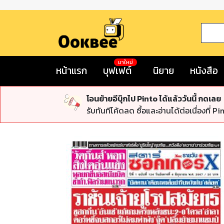
มาใหม่
หน้าแรก
บุฟเฟต์
นิยาย
หนังสือ
โอนย้ายอีบุ๊กไป Pinto ได้แล้ววันนี้ กดเลย
รับทันทีโค้ดลด ซื้อและอ่านได้ต่อเนื่องที่ Pi