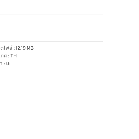
ดไฟล์
:
12.19
MB
เทศ
:
TH
ษา
:
th