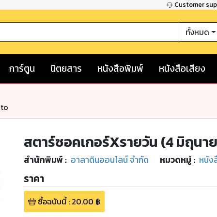
Customer su
ทั้งหมด
การ์ตูน
นิตยสาร
หนังสือพิมพ์
หนังสือเสียง
nto
สตาร์ซอคเกอร์Xรายวัน (4 มิถุนา
สำนักพิมพ์
:
อาลาดินออนไลน์ จำกัด
หมวดหมู่
:
หนัง
ราคา
ซื้อฉบับนี้
:
20.00
฿