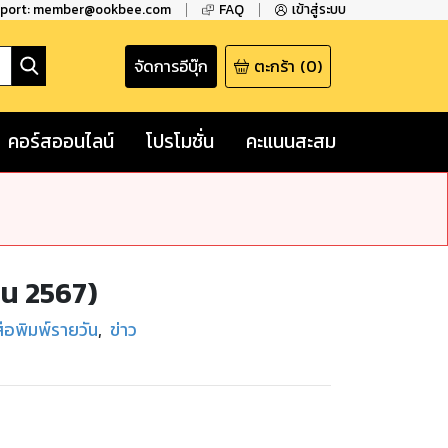
pport: member@ookbee.com
FAQ
เข้าสู่ระบบ
จัดการอีบุ๊ก
ตะกร้า
(
0
)
คอร์สออนไลน์
โปรโมชั่น
คะแนนสะสม
ยน 2567)
สือพิมพ์รายวัน
,
ข่าว