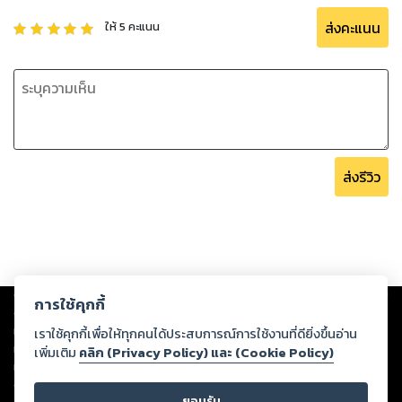
ส่งคะแนน
ให้
5
คะแนน
ส่งรีวิว
Copyright ©
2026
Storylog Co., Ltd. - สตอรี่ล็อกขอสงวนสิทธิ์ไม่รับผิดชอบ
การใช้คุกกี้
ต่อผลงานหรือเนื้อหาใดที่อัปโหลดผ่านเว็บไซต์และปรากฏว่าละเมิดสิทธิใน
ทรัพย์สินทางปัญญาของบุคคลอื่นหรือขัดต่อกฎหมายและศีลธรรม ดังนั้น ผู้อ่าน
เราใช้คุกกี้เพื่อให้ทุกคนได้ประสบการณ์การใช้งานที่ดียิ่งขึ้นอ่าน
ทุกท่านโปรดใช้วิจารณญาณในการกลั่นกรองด้วยตนเอง และหากท่านพบว่าส่วน
เพิ่มเติม
คลิก (Privacy Policy) และ (Cookie Policy)
หนึ่งส่วนใดขัดต่อกฎหมายและศีลธรรม กรุณาแจ้งมายังบริษัท เพื่อทีมงานจะได้
ดำเนินการในทันที ทั้งนี้ ทางสตอรี่ล็อกขอสงวนลิขสิทธิ์ตามพระราชบัญญัติ
ยอมรับ