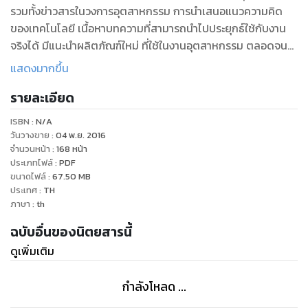
รวมทั้งข่าวสารในวงการอุตสาหกรรม การนำเสนอแนวความคิด
ของเทคโนโลยี เนื้อหาบทความที่สามารถนำไปประยุกธ์ใช้กับงาน
จริงได้ มีแนะนำผลิตภัณฑ์ใหม่ ที่ใช้ในงานอุตสาหกรรม ตลอดจน
บริการข้อมูลสินค้า และบริการ ทางด้านวิศวกรรม จากผู้ผลิต และผู้
แสดงมากขึ้น
จัดจำหน่ายทั้งในและต่างประเทศ
รายละเอียด
ISBN :
N/A
วันวางขาย
:
04 พ.ย. 2016
จำนวนหน้า
:
168
หน้า
ประเภทไฟล์
:
PDF
ขนาดไฟล์
:
67.50
MB
ประเทศ
:
TH
ภาษา
:
th
ฉบับอื่นของนิตยสารนี้
ดูเพิ่มเติม
กำลังโหลด ...