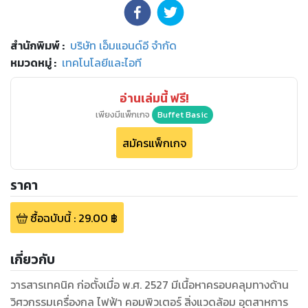
สำนักพิมพ์
:
บริษัท เอ็มแอนด์อี จำกัด
หมวดหมู่
:
เทคโนโลยีและไอที
อ่านเล่มนี้ ฟรี!
เพียงมีแพ็กเกจ
Buffet Basic
สมัครแพ็กเกจ
ราคา
ซื้อฉบับนี้
:
29.00
฿
เกี่ยวกับ
วารสารเทคนิค ก่อตั้งเมื่อ พ.ศ. 2527 มีเนื้อหาครอบคลุมทางด้าน
วิศวกรรมเครื่องกล ไฟฟ้า คอมพิวเตอร์ สิ่งแวดล้อม อุตสาหการ