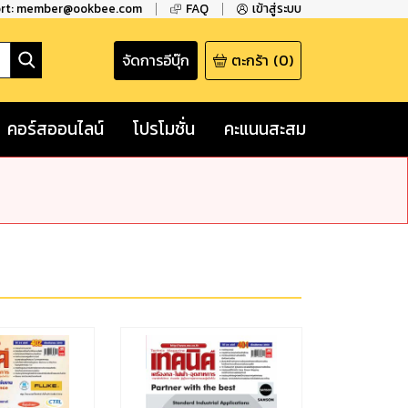
ort: member@ookbee.com
FAQ
เข้าสู่ระบบ
จัดการอีบุ๊ก
ตะกร้า
(
0
)
คอร์สออนไลน์
โปรโมชั่น
คะแนนสะสม