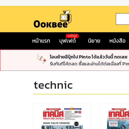
มาใหม่
หน้าแรก
บุฟเฟต์
นิยาย
หนังสือ
โอนย้ายอีบุ๊กไป Pinto ได้แล้ววันนี้ กดเลย
รับทันทีโค้ดลด ซื้อและอ่านได้ต่อเนื่องที่ Pi
technic