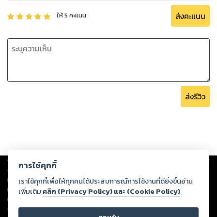
ส่งคะแนน
ให้
5
คะแนน
ส่งรีวิว
Copyright ©
2026
Storylog Co., Ltd. - สตอรี่ล็อกขอสงวนสิทธิ์ไม่รับผิดชอบ
การใช้คุกกี้
ต่อผลงานหรือเนื้อหาใดที่อัปโหลดผ่านเว็บไซต์และปรากฏว่าละเมิดสิทธิใน
ทรัพย์สินทางปัญญาของบุคคลอื่นหรือขัดต่อกฎหมายและศีลธรรม ดังนั้น ผู้อ่าน
เราใช้คุกกี้เพื่อให้ทุกคนได้ประสบการณ์การใช้งานที่ดียิ่งขึ้นอ่าน
ทุกท่านโปรดใช้วิจารณญาณในการกลั่นกรองด้วยตนเอง และหากท่านพบว่าส่วน
เพิ่มเติม
คลิก (Privacy Policy) และ (Cookie Policy)
หนึ่งส่วนใดขัดต่อกฎหมายและศีลธรรม กรุณาแจ้งมายังบริษัท เพื่อทีมงานจะได้
ดำเนินการในทันที ทั้งนี้ ทางสตอรี่ล็อกขอสงวนลิขสิทธิ์ตามพระราชบัญญัติ