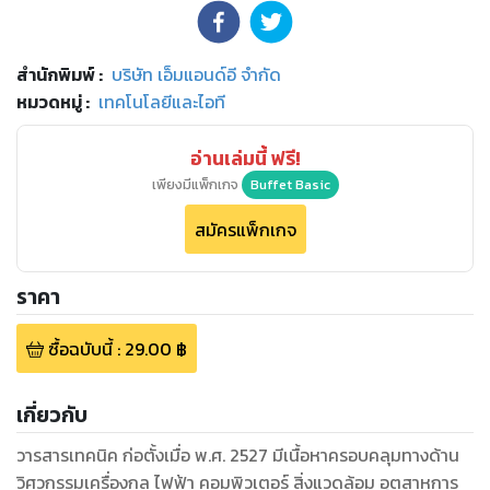
สำนักพิมพ์
:
บริษัท เอ็มแอนด์อี จำกัด
หมวดหมู่
:
เทคโนโลยีและไอที
อ่านเล่มนี้ ฟรี!
เพียงมีแพ็กเกจ
Buffet Basic
สมัครแพ็กเกจ
ราคา
ซื้อฉบับนี้
:
29.00
฿
เกี่ยวกับ
วารสารเทคนิค ก่อตั้งเมื่อ พ.ศ. 2527 มีเนื้อหาครอบคลุมทางด้าน
วิศวกรรมเครื่องกล ไฟฟ้า คอมพิวเตอร์ สิ่งแวดล้อม อุตสาหการ