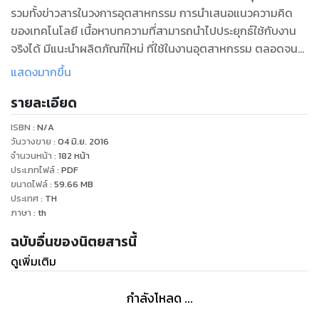
รวมทั้งข่าวสารในวงการอุตสาหกรรม การนำเสนอแนวความคิด
ของเทคโนโลยี เนื้อหาบทความที่สามารถนำไปประยุกธ์ใช้กับงาน
จริงได้ มีแนะนำผลิตภัณฑ์ใหม่ ที่ใช้ในงานอุตสาหกรรม ตลอดจน
บริการข้อมูลสินค้า และบริการ ทางด้านวิศวกรรม จากผู้ผลิต และผู้
แสดงมากขึ้น
จัดจำหน่ายทั้งในและต่างประเทศ
รายละเอียด
ISBN :
N/A
วันวางขาย
:
04 มิ.ย. 2016
จำนวนหน้า
:
182
หน้า
ประเภทไฟล์
:
PDF
ขนาดไฟล์
:
59.66
MB
ประเทศ
:
TH
ภาษา
:
th
ฉบับอื่นของนิตยสารนี้
ดูเพิ่มเติม
กำลังโหลด ...