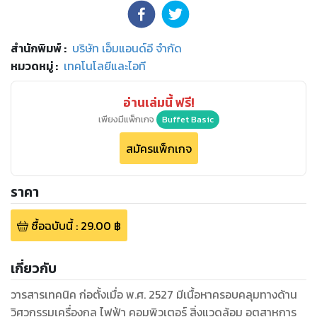
สำนักพิมพ์
:
บริษัท เอ็มแอนด์อี จำกัด
หมวดหมู่
:
เทคโนโลยีและไอที
อ่านเล่มนี้ ฟรี!
เพียงมีแพ็กเกจ
Buffet Basic
สมัครแพ็กเกจ
ราคา
ซื้อฉบับนี้
:
29.00
฿
เกี่ยวกับ
วารสารเทคนิค ก่อตั้งเมื่อ พ.ศ. 2527 มีเนื้อหาครอบคลุมทางด้าน
วิศวกรรมเครื่องกล ไฟฟ้า คอมพิวเตอร์ สิ่งแวดล้อม อุตสาหการ