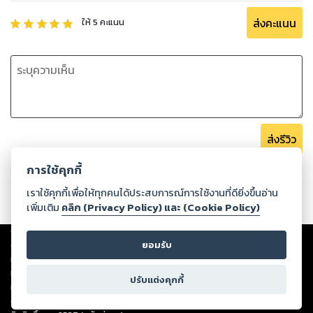
ส่งคะแนน
ให้
5
คะแนน
ส่งรีวิว
การใช้คุกกี้
เราใช้คุกกี้เพื่อให้ทุกคนได้ประสบการณ์การใช้งานที่ดียิ่งขึ้นอ่าน
เพิ่มเติม
คลิก (Privacy Policy) และ (Cookie Policy)
Copyright ©
2026
Storylog Co., Ltd. - สตอรี่ล็อกขอสงวนสิทธิ์ไม่รับผิดชอบ
ยอมรับ
ต่อผลงานหรือเนื้อหาใดที่อัปโหลดผ่านเว็บไซต์และปรากฏว่าละเมิดสิทธิใน
ทรัพย์สินทางปัญญาของบุคคลอื่นหรือขัดต่อกฎหมายและศีลธรรม ดังนั้น ผู้อ่าน
ทุกท่านโปรดใช้วิจารณญาณในการกลั่นกรองด้วยตนเอง และหากท่านพบว่าส่วน
ปรับแต่งคุกกี้
หนึ่งส่วนใดขัดต่อกฎหมายและศีลธรรม กรุณาแจ้งมายังบริษัท เพื่อทีมงานจะได้
ดำเนินการในทันที ทั้งนี้ ทางสตอรี่ล็อกขอสงวนลิขสิทธิ์ตามพระราชบัญญัติ