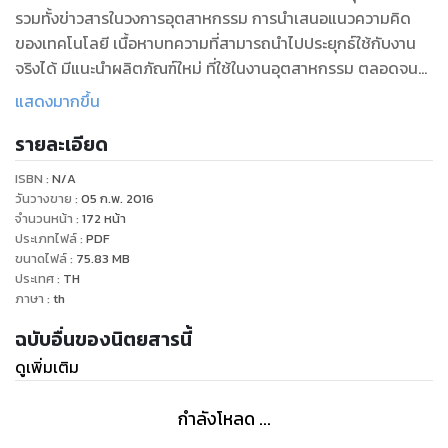
รวมทั้งข่าวสารในวงการอุตสาหกรรม การนำเสนอแนวความคิด
ของเทคโนโลยี เนื้อหาบทความที่สามารถนำไปประยุกธ์ใช้กับงาน
จริงได้ มีแนะนำผลิตภัณฑ์ใหม่ ที่ใช้ในงานอุตสาหกรรม ตลอดจน
บริการข้อมูลสินค้า และบริการ ทางด้านวิศวกรรม จากผู้ผลิต และผู้
แสดงมากขึ้น
จัดจำหน่ายทั้งในและต่างประเทศ
รายละเอียด
ISBN :
N/A
วันวางขาย
:
05 ก.พ. 2016
จำนวนหน้า
:
172
หน้า
ประเภทไฟล์
:
PDF
ขนาดไฟล์
:
75.83
MB
ประเทศ
:
TH
ภาษา
:
th
ฉบับอื่นของนิตยสารนี้
ดูเพิ่มเติม
กำลังโหลด ...