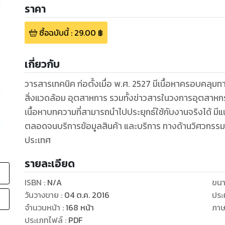
ราคา
ซื้อฉบับนี้
:
29.00
฿
เกี่ยวกับ
วารสารเทคนิค ก่อตั้งเมื่อ พ.ศ. 2527 มีเนื้อหาครอบคลุม
สิ่งแวดล้อม อุตสาหการ รวมทั้งข่าวสารในวงการอุตสา
เนื้อหาบทความที่สามารถนำไปประยุกธ์ใช้กับงานจริงได้ มี
ตลอดจนบริการข้อมูลสินค้า และบริการ ทางด้านวิศวกรรม จ
ประเทศ
รายละเอียด
ISBN :
N/A
ขนา
วันวางขาย
:
04 ต.ค. 2016
ประ
จำนวนหน้า
:
168
หน้า
ภา
ประเภทไฟล์
:
PDF