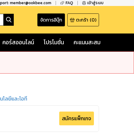
pport: member@ookbee.com
FAQ
เข้าสู่ระบบ
จัดการอีบุ๊ก
ตะกร้า
(
0
)
คอร์สออนไลน์
โปรโมชั่น
คะแนนสะสม
นโลยีและไอที
สมัครแพ็กเกจ