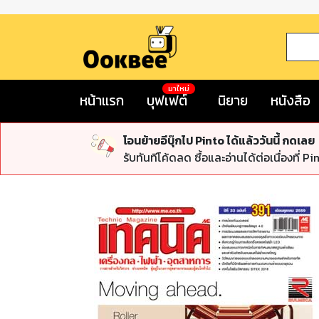
มาใหม่
หน้าแรก
บุฟเฟต์
นิยาย
หนังสือ
โอนย้ายอีบุ๊กไป Pinto ได้แล้ววันนี้ กดเลย
รับทันทีโค้ดลด ซื้อและอ่านได้ต่อเนื่องที่ Pi