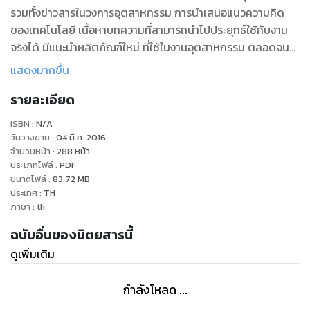
รวมทั้งข่าวสารในวงการอุตสาหกรรม การนำเสนอแนวความคิด
ของเทคโนโลยี เนื้อหาบทความที่สามารถนำไปประยุกธ์ใช้กับงาน
จริงได้ มีแนะนำผลิตภัณฑ์ใหม่ ที่ใช้ในงานอุตสาหกรรม ตลอดจน
บริการข้อมูลสินค้า และบริการ ทางด้านวิศวกรรม จากผู้ผลิต และผู้
แสดงมากขึ้น
จัดจำหน่ายทั้งในและต่างประเทศ
รายละเอียด
ISBN :
N/A
วันวางขาย
:
04 มี.ค. 2016
จำนวนหน้า
:
288
หน้า
ประเภทไฟล์
:
PDF
ขนาดไฟล์
:
83.72
MB
ประเทศ
:
TH
ภาษา
:
th
ฉบับอื่นของนิตยสารนี้
ดูเพิ่มเติม
กำลังโหลด ...