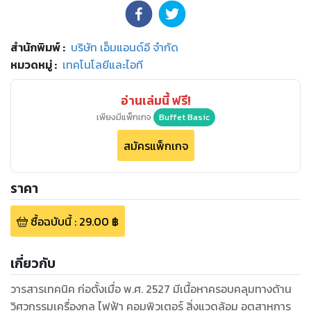
สำนักพิมพ์
:
บริษัท เอ็มแอนด์อี จำกัด
หมวดหมู่
:
เทคโนโลยีและไอที
อ่านเล่มนี้ ฟรี!
เพียงมีแพ็กเกจ
Buffet Basic
สมัครแพ็กเกจ
ราคา
ซื้อฉบับนี้
:
29.00
฿
เกี่ยวกับ
วารสารเทคนิค ก่อตั้งเมื่อ พ.ศ. 2527 มีเนื้อหาครอบคลุมทางด้าน
วิศวกรรมเครื่องกล ไฟฟ้า คอมพิวเตอร์ สิ่งแวดล้อม อุตสาหการ