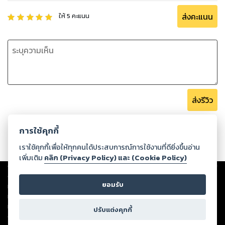
ส่งคะแนน
ให้
5
คะแนน
ส่งรีวิว
การใช้คุกกี้
เราใช้คุกกี้เพื่อให้ทุกคนได้ประสบการณ์การใช้งานที่ดียิ่งขึ้นอ่าน
เพิ่มเติม
คลิก (Privacy Policy) และ (Cookie Policy)
Copyright ©
2026
Storylog Co., Ltd. - สตอรี่ล็อกขอสงวนสิทธิ์ไม่รับผิดชอบ
ต่อผลงานหรือเนื้อหาใดที่อัปโหลดผ่านเว็บไซต์และปรากฏว่าละเมิดสิทธิใน
ยอมรับ
ทรัพย์สินทางปัญญาของบุคคลอื่นหรือขัดต่อกฎหมายและศีลธรรม ดังนั้น ผู้อ่าน
ทุกท่านโปรดใช้วิจารณญาณในการกลั่นกรองด้วยตนเอง และหากท่านพบว่าส่วน
หนึ่งส่วนใดขัดต่อกฎหมายและศีลธรรม กรุณาแจ้งมายังบริษัท เพื่อทีมงานจะได้
ปรับแต่งคุกกี้
ดำเนินการในทันที ทั้งนี้ ทางสตอรี่ล็อกขอสงวนลิขสิทธิ์ตามพระราชบัญญัติ