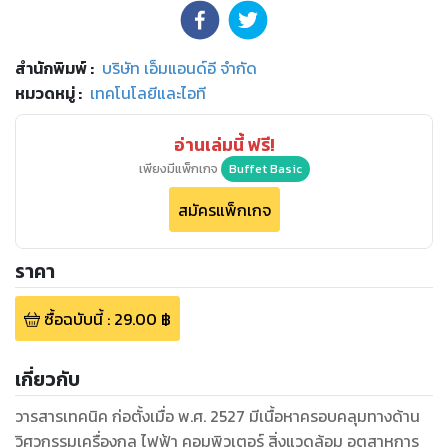
สำนักพิมพ์
:
บริษัท เอ็มแอนด์อี จำกัด
หมวดหมู่
:
เทคโนโลยีและไอที
อ่านเล่มนี้ ฟรี!
เพียงมีแพ็กเกจ
Buffet Basic
สมัครแพ็กเกจ
ราคา
ซื้อฉบับนี้
:
29.00
฿
เกี่ยวกับ
วารสารเทคนิค ก่อตั้งเมื่อ พ.ศ. 2527 มีเนื้อหาครอบคลุมทางด้าน
วิศวกรรมเครื่องกล ไฟฟ้า คอมพิวเตอร์ สิ่งแวดล้อม อุตสาหการ