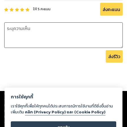
ส่งคะแนน
ให้
5
คะแนน
ส่งรีวิว
Copyright ©
2026
Storylog Co., Ltd. - สตอรี่ล็อกขอสงวนสิทธิ์ไม่รับผิดชอบ
การใช้คุกกี้
ต่อผลงานหรือเนื้อหาใดที่อัปโหลดผ่านเว็บไซต์และปรากฏว่าละเมิดสิทธิใน
ทรัพย์สินทางปัญญาของบุคคลอื่นหรือขัดต่อกฎหมายและศีลธรรม ดังนั้น ผู้อ่าน
เราใช้คุกกี้เพื่อให้ทุกคนได้ประสบการณ์การใช้งานที่ดียิ่งขึ้นอ่าน
ทุกท่านโปรดใช้วิจารณญาณในการกลั่นกรองด้วยตนเอง และหากท่านพบว่าส่วน
เพิ่มเติม
คลิก (Privacy Policy) และ (Cookie Policy)
หนึ่งส่วนใดขัดต่อกฎหมายและศีลธรรม กรุณาแจ้งมายังบริษัท เพื่อทีมงานจะได้
ดำเนินการในทันที ทั้งนี้ ทางสตอรี่ล็อกขอสงวนลิขสิทธิ์ตามพระราชบัญญัติ