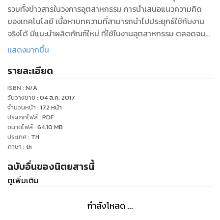
รวมทั้งข่าวสารในวงการอุตสาหกรรม การนำเสนอแนวความคิด
ของเทคโนโลยี เนื้อหาบทความที่สามารถนำไปประยุกธ์ใช้กับงาน
จริงได้ มีแนะนำผลิตภัณฑ์ใหม่ ที่ใช้ในงานอุตสาหกรรม ตลอดจน
บริการข้อมูลสินค้า และบริการ ทางด้านวิศวกรรม จากผู้ผลิต และผู้
แสดงมากขึ้น
จัดจำหน่ายทั้งในและต่างประเทศ
รายละเอียด
ISBN :
N/A
วันวางขาย
:
04 ส.ค. 2017
จำนวนหน้า
:
172
หน้า
ประเภทไฟล์
:
PDF
ขนาดไฟล์
:
64.10
MB
ประเทศ
:
TH
ภาษา
:
th
ฉบับอื่นของนิตยสารนี้
ดูเพิ่มเติม
กำลังโหลด ...