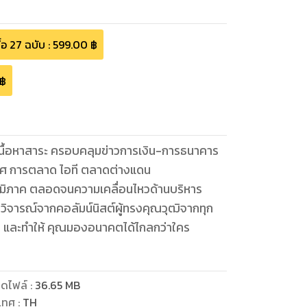
ื้อ
27
ฉบับ
:
599.00
฿
฿
็นโอกาส และทำให้ คุณมองอนาคตได้ไกลกว่าใคร
ดไฟล์
:
36.65
MB
เทศ
:
TH