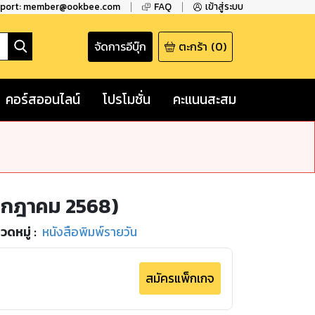
pport: member@ookbee.com
FAQ
เข้าสู่ระบบ
จัดการอีบุ๊ก
ตะกร้า
(
0
)
คอร์สออนไลน์
โปรโมชั่น
คะแนนสะสม
กรกฎาคม 2568)
วดหมู่
:
หนังสือพิมพ์รายวัน
สมัครแพ็กเกจ