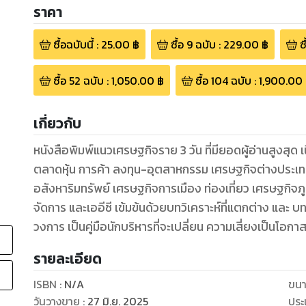
ราคา
ซื้อฉบับนี้
:
25.00
฿
ซื้อ
9
ฉบับ
:
229.00
฿
ซ
ซื้อ
52
ฉบับ
:
1,050.00
฿
ซื้อ
104
ฉบับ
:
1,900.00
เกี่ยวกับ
หนังสือพิมพ์แนวเศรษฐกิจราย 3 วัน ที่มียอดผู้อ่านสูงสุด เนื้อหาสาระ ครอบคลุมข่าวการเงิน-การธนาคาร
ตลาดหุ้น การค้า ลงทุน-อุตสาหกรรม เศรษฐกิจต่างประเทศ การตลาด ไอที ตลาดต่างแดน
อสังหาริมทรัพย์ เศรษฐกิจการเมือง ท่องเที่ยว เศรษฐกิจภูมิภาค ตลอดจนความเคลื่อนไหวด้านบริหาร
จัดการ และเออีซี เข้มข้นด้วยบทวิเคราะห์ที่แตกต่าง และ บทวิจารณ์จากคอลัมน์นิสต์ผู้ทรงคุณวุฒิจากทุก
วงการ เป็นคู่มือนักบริหารที่จะเปลี่ยน ความเสี่ยงเป
รายละเอียด
ISBN :
N/A
ขนา
วันวางขาย
:
27 มิ.ย. 2025
ประ