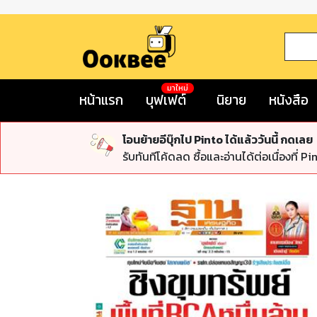
มาใหม่
หน้าแรก
บุฟเฟต์
นิยาย
หนังสือ
โอนย้ายอีบุ๊กไป Pinto ได้แล้ววันนี้ กดเลย
รับทันทีโค้ดลด ซื้อและอ่านได้ต่อเนื่องที่ Pi