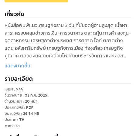
เกี่ยวกับ
หนังสือพิมพ์แนวเศรษฐกิจราย 3 วัน ที่มียอดผู้อ่านสูงสุด เนื้อหา
สาระ ครอบคลุมข่าวการเงิน-การธนาคาร ตลาดหุ้น การค้า ลงทุน-
อุตสาหกรรม เศรษฐกิจต่างประเทศ การตลาด ไอที ตลาดต่าง
แดน อสังหาริมทรัพย์ เศรษฐกิจการเมือง ท่องเที่ยว เศรษฐกิจ
ภูมิภาค ตลอดจนความเคลื่อนไหวด้านบริหารจัดการ และเออีซี
เข้มข้นด้วยบทวิเคราะห์ที่แตกต่าง และ บทวิจารณ์จากคอลัมน์นิสต์
แสดงมากขึ้น
ผู้ทรงคุณวุฒิจากทุกวงการ เป็นคู่มือนักบริหารที่จะเปลี่ยน ความ
รายละเอียด
เสี่ยงเป็นโอกาส และทำให้ คุณมองอนาคตได้ไกลกว่าใคร
ISBN :
N/A
วันวางขาย
:
02 ก.ค. 2025
จำนวนหน้า
:
20
หน้า
ประเภทไฟล์
:
PDF
ขนาดไฟล์
:
26.54
MB
ประเทศ
:
TH
ภาษา
:
th