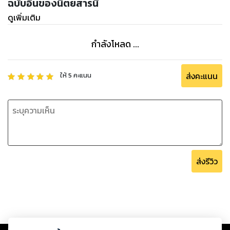
ฉบับอื่นของนิตยสารนี้
ดูเพิ่มเติม
กำลังโหลด ...
ส่งคะแนน
ให้
5
คะแนน
ส่งรีวิว
Copyright ©
2026
Storylog Co., Ltd. - สตอรี่ล็อกขอสงวนสิทธิ์ไม่รับผิดชอบ