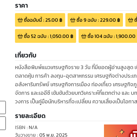
ราคา
ซื้อฉบับนี้
:
25.00
฿
ซื้อ
9
ฉบับ
:
229.00
฿
ซ
ซื้อ
52
ฉบับ
:
1,050.00
฿
ซื้อ
104
ฉบับ
:
1,900.00
เกี่ยวกับ
หนังสือพิมพ์แนวเศรษฐกิจราย 3 วัน ที่มียอดผู้อ่านสูงสุด เนื้อหาสาระ ครอบคลุมข่าวการเงิน-การธนาคาร
ตลาดหุ้น การค้า ลงทุน-อุตสาหกรรม เศรษฐกิจต่างประเทศ การตลาด ไอที ตลาดต่างแดน
อสังหาริมทรัพย์ เศรษฐกิจการเมือง ท่องเที่ยว เศรษฐกิจภูมิภาค ตลอดจนความเคลื่อนไหวด้านบริหาร
จัดการ และเออีซี เข้มข้นด้วยบทวิเคราะห์ที่แตกต่าง และ บทวิจารณ์จากคอลัมน์นิสต์ผู้ทรงคุณวุฒิจากทุก
วงการ เป็นคู่มือนักบริหารที่จะเปลี่ยน ความเสี่ยงเป
รายละเอียด
ISBN :
N/A
ขนา
วันวางขาย
:
05 พ.ย. 2025
ประ