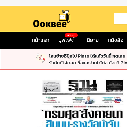
มาใหม่
หน้าแรก
บุฟเฟต์
นิยาย
หนังสือ
โอนย้ายอีบุ๊กไป Pinto ได้แล้ววันนี้ กดเลย
รับทันทีโค้ดลด ซื้อและอ่านได้ต่อเนื่องที่ Pi