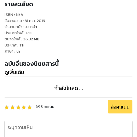
รายละเอียด
ISBN :
N/A
วันวางขาย
:
31 ก.ค. 2019
จำนวนหน้า
:
32
หน้า
ประเภทไฟล์
:
PDF
ขนาดไฟล์
:
36.32
MB
ประเทศ
:
TH
ภาษา
:
th
ฉบับอื่นของนิตยสารนี้
ดูเพิ่มเติม
กำลังโหลด ...
ส่งคะแนน
ให้
5
คะแนน