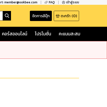
ort: member@ookbee.com
FAQ
เข้าสู่ระบบ
จัดการอีบุ๊ก
ตะกร้า
(
0
)
คอร์สออนไลน์
โปรโมชั่น
คะแนนสะสม