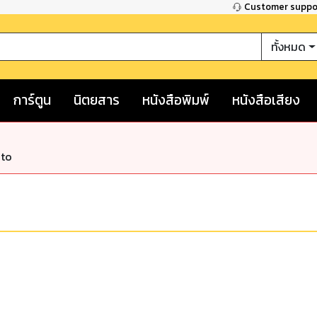
Customer supp
ทั้งหมด
การ์ตูน
นิตยสาร
หนังสือพิมพ์
หนังสือเสียง
nto