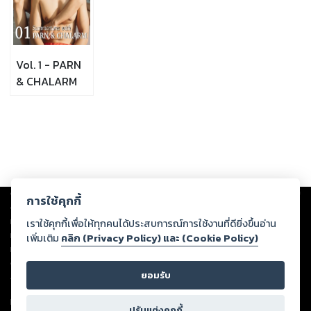
Vol. 1 - PARN
& CHALARM
Copyright ©
2026
Storylog Co., Ltd. - สตอรี่ล็อกขอสงวนสิทธิ์ไม่รับผิดชอบ
การใช้คุกกี้
ต่อผลงานหรือเนื้อหาใดที่อัปโหลดผ่านเว็บไซต์และปรากฏว่าละเมิดสิทธิใน
ทรัพย์สินทางปัญญาของบุคคลอื่นหรือขัดต่อกฎหมายและศีลธรรม ดังนั้น ผู้อ่าน
เราใช้คุกกี้เพื่อให้ทุกคนได้ประสบการณ์การใช้งานที่ดียิ่งขึ้นอ่าน
ทุกท่านโปรดใช้วิจารณญาณในการกลั่นกรองด้วยตนเอง และหากท่านพบว่าส่วน
เพิ่มเติม
คลิก (Privacy Policy) และ (Cookie Policy)
หนึ่งส่วนใดขัดต่อกฎหมายและศีลธรรม กรุณาแจ้งมายังบริษัท เพื่อทีมงานจะได้
ดำเนินการในทันที ทั้งนี้ ทางสตอรี่ล็อกขอสงวนลิขสิทธิ์ตามพระราชบัญญัติ
ยอมรับ
ลิขสิทธิ์ พ.ศ. 2537 (ฉบับล่าสุด)
For support: member@ookbee.com
ปรับแต่งคุกกี้