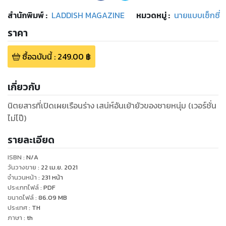
สำนักพิมพ์
:
LADDISH MAGAZINE
หมวดหมู่
:
นายแบบเซ็กซี่
ราคา
ซื้อฉบับนี้
:
249.00
฿
เกี่ยวกับ
นิตยสารที่เปิดเผยเรือนร่าง เสน่ห์อันเย้ายัวของชายหนุ่ม (เวอร์ชั่น
ไม่โป๊)
รายละเอียด
ISBN :
N/A
วันวางขาย
:
22 เม.ย. 2021
จำนวนหน้า
:
231
หน้า
ประเภทไฟล์
:
PDF
ขนาดไฟล์
:
86.09
MB
ประเทศ
:
TH
ภาษา
:
th