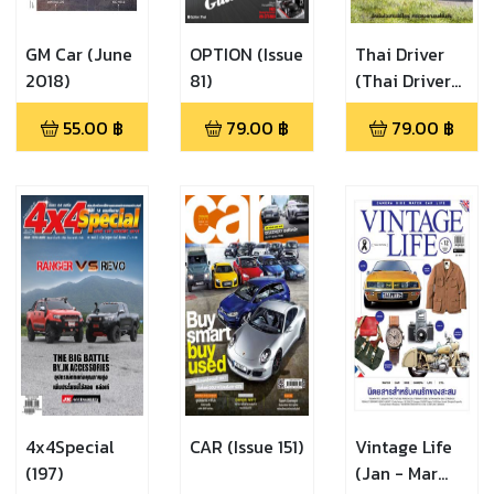
GM Car (June
OPTION (Issue
Thai Driver
2018)
81)
(Thai Driver
Issue 199)
55.00
฿
79.00
฿
79.00
฿
4x4Special
CAR (Issue 151)
Vintage Life
(197)
(Jan - Mar