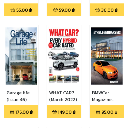
(Vol.402
55.00
฿
59.00
฿
36.00
฿
June2024)
Garage life
WHAT CAR?
BMWCar
(Issue 46)
(March 2022)
Magazine
Thailand
175.00
฿
149.00
฿
95.00
฿
(September-
October 2021)