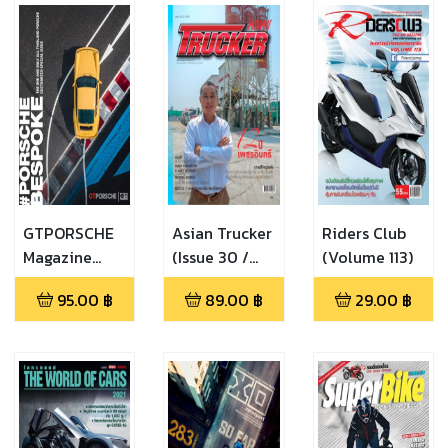
GTPORSCHE
Asian Trucker
Riders Club
Magazine
(Issue 30 /
(Volume 113)
Thailand
2021-Q1)
95.00
฿
89.00
฿
29.00
฿
(September-
October 2021)