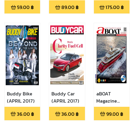
2017)
59.00
฿
89.00
฿
175.00
฿
Buddy Bike
Buddy Car
aBOAT
(APRIL 2017)
(APRIL 2017)
Magazine
(February
36.00
฿
36.00
฿
99.00
฿
2017)