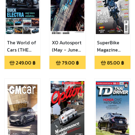
The World of
XO Autosport
SuperBike
Cars (THE
(May - June
Magazine
WORLD OF
2020)
(October
249.00
฿
79.00
฿
85.00
฿
CARS 2021)
2018)