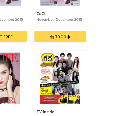
CeCi
ecember 2015
November-December 2015
T FREE
79.00
฿
TV Inside