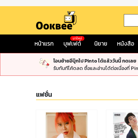
มาใหม่
หน้าแรก
บุฟเฟต์
นิยาย
หนังสือ
โอนย้ายอีบุ๊กไป Pinto ได้แล้ววันนี้ กดเลย
รับทันทีโค้ดลด ซื้อและอ่านได้ต่อเนื่องที่ Pi
แฟชั่น