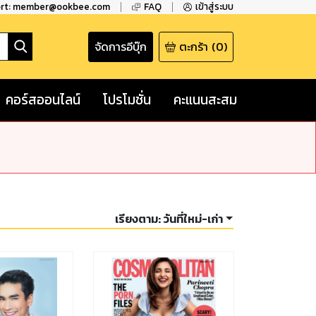
ort: member@ookbee.com
FAQ
เข้าสู่ระบบ
จัดการอีบุ๊ก
ตะกร้า
(
0
)
คอร์สออนไลน์
โปรโมชั่น
คะแนนสะสม
เรียงตาม:
วันที่ใหม่-เก่า