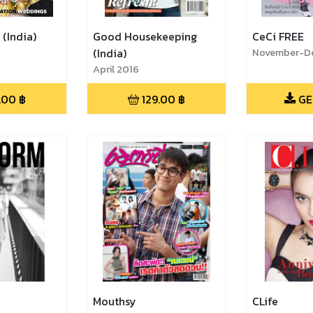
 (India)
Good Housekeeping
CeCi FREE
(India)
November-D
Free
April 2016
.00
฿
129.00
฿
GE
Mouthsy
CLife