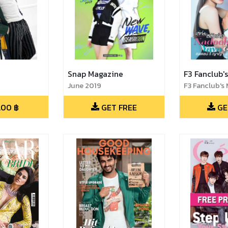
e
Snap Magazine
F3 Fanclub'
June 2019
F3 Fanclub's
Vol.92
.00
฿
GET FREE
GE