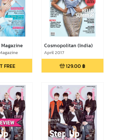
s Magazine
Cosmopolitan (India)
 Magazine
April 2017
T FREE
129.00
฿