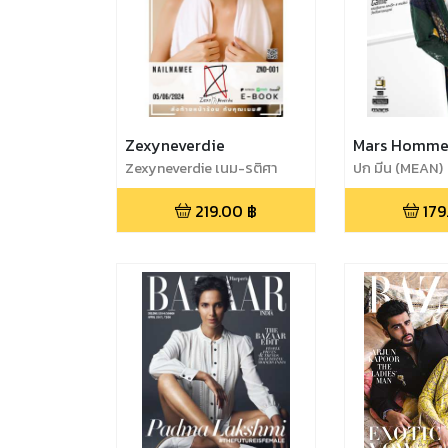
Zexyneverdie
Mars Homm
Zexyneverdie เนม-รติศา
ปก มีน (MEAN)
วิเชียรพิทยา nailnamee ZND-
219.00
฿
179
001