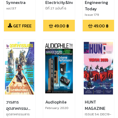
Synnextra
Electricity&Industry
Engineering
Today
vol.137
ปีที่ 27 ฉบับที่ 6
พฤศจิกายน-
Issue 179
ธันวาคม 2563
September-
GET FREE
49.00
฿
49.00
฿
October 2020
วารสาร
Audiophile
HUNT
อุตสาหกรรม
MAGAZINE
February 2020
สาร
อุตสาหกรรมสาร
ISSUE 54: DEC19-