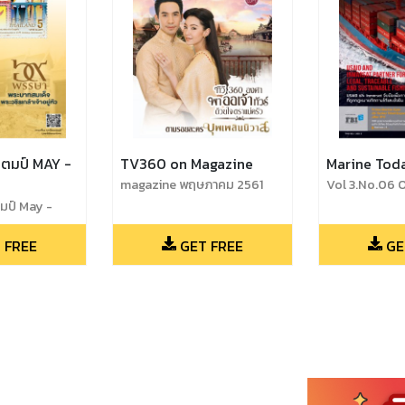
 MAY -
TV360 on Magazine
Marine Tod
magazine พฤษภาคม 2561
Vol 3.No.06 
December 20
ป์ May -
 FREE
GET FREE
GE