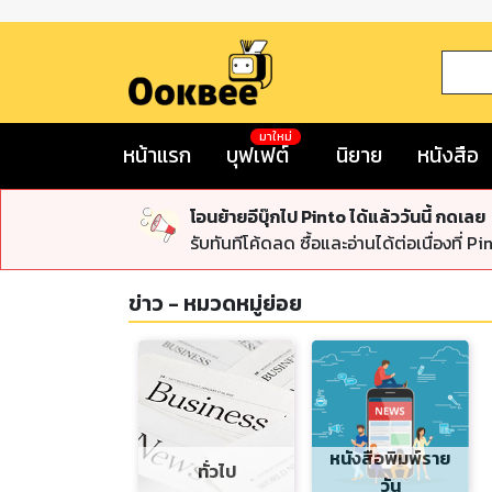
มาใหม่
หน้าแรก
บุฟเฟต์
นิยาย
หนังสือ
โอนย้ายอีบุ๊กไป Pinto ได้แล้ววันนี้ กดเลย
รับทันทีโค้ดลด ซื้อและอ่านได้ต่อเนื่องที่ Pi
ข่าว
- หมวดหมู่ย่อย
หนังสือพิมพ์ราย
ทั่วไป
วัน