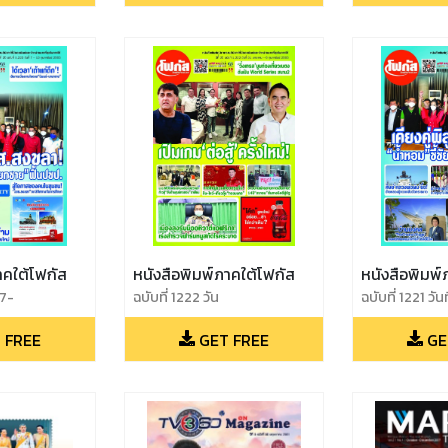
าคใต้โฟกัส
หนังสือพิมพ์ภาคใต้โฟกัส
หนังสือพิมพ์
่7-
ฉบับที่ 1222 วัน
ฉบับที่ 1221 วัน
65
ที่31มกราคม-6กุมภาพันธ์2565
30มกราคม25
 FREE
GET FREE
GE