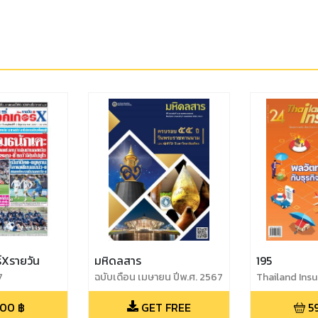
์Xรายวัน
มหิดลสาร
195
7
ฉบับเดือน เมษายน ปีพ.ศ. 2567
Thailand Ins
.00
฿
GET FREE
5