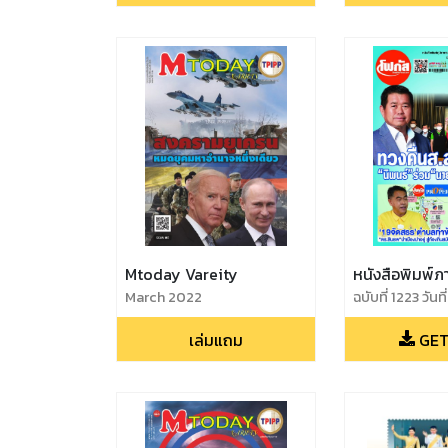
Mtoday Vareity
หนังสือพิมพ์ภ
March 2022
ฉบับที่ 1223 วันที
13กุมภาพันธ์25
เล่มแถม
GET