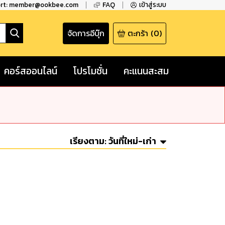
ort: member@ookbee.com
FAQ
เข้าสู่ระบบ
จัดการอีบุ๊ก
ตะกร้า
(
0
)
คอร์สออนไลน์
โปรโมชั่น
คะแนนสะสม
เรียงตาม:
วันที่ใหม่-เก่า