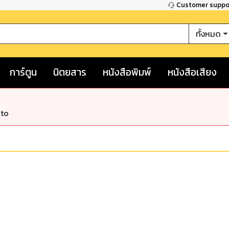
Customer supp
ทั้งหมด
การ์ตูน
นิตยสาร
หนังสือพิมพ์
หนังสือเสียง
nto