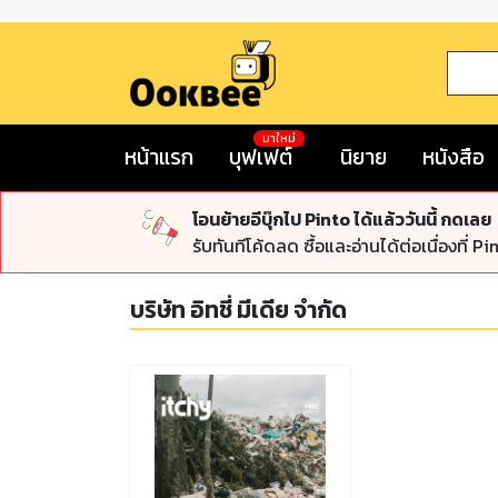
มาใหม่
หน้าแรก
บุฟเฟต์
นิยาย
หนังสือ
โอนย้ายอีบุ๊กไป Pinto ได้แล้ววันนี้ กดเลย
รับทันทีโค้ดลด ซื้อและอ่านได้ต่อเนื่องที่ Pi
บริษัท อิทชี่ มีเดีย จำกัด