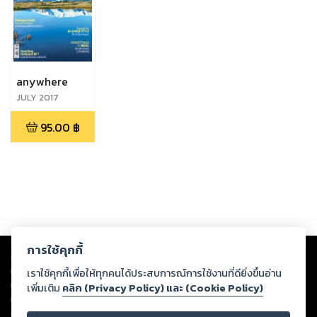
anywhere
JULY 2017
95.00
฿
Copyright ©
2026
Storylog Co., Ltd. - สตอรี่ล็อกขอสงวนสิทธิ์ไม่รับผิดชอบ
การใช้คุกกี้
ต่อผลงานหรือเนื้อหาใดที่อัปโหลดผ่านเว็บไซต์และปรากฏว่าละเมิดสิทธิใน
ทรัพย์สินทางปัญญาของบุคคลอื่นหรือขัดต่อกฎหมายและศีลธรรม ดังนั้น ผู้อ่าน
เราใช้คุกกี้เพื่อให้ทุกคนได้ประสบการณ์การใช้งานที่ดียิ่งขึ้นอ่าน
ทุกท่านโปรดใช้วิจารณญาณในการกลั่นกรองด้วยตนเอง และหากท่านพบว่าส่วน
เพิ่มเติม
คลิก (Privacy Policy) และ (Cookie Policy)
หนึ่งส่วนใดขัดต่อกฎหมายและศีลธรรม กรุณาแจ้งมายังบริษัท เพื่อทีมงานจะได้
ดำเนินการในทันที ทั้งนี้ ทางสตอรี่ล็อกขอสงวนลิขสิทธิ์ตามพระราชบัญญัติ