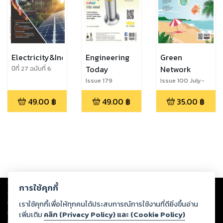
Electricity&Industry
Engineering
Green
Today
Network
ปีที่ 27 ฉบับที่ 6
พฤศจิกายน-
Issue 179
Issue 100 July-
ธันวาคม 2563
September-
August 2020
49.00
฿
49.00
฿
35.00
฿
October 2020
Copyright ©
2026
Storylog Co., Ltd. - สตอรี่ล็อกขอสงวนสิทธิ์ไม่รับผิดชอบ
การใช้คุกกี้
ต่อผลงานหรือเนื้อหาใดที่อัปโหลดผ่านเว็บไซต์และปรากฏว่าละเมิดสิทธิใน
ทรัพย์สินทางปัญญาของบุคคลอื่นหรือขัดต่อกฎหมายและศีลธรรม ดังนั้น ผู้อ่าน
เราใช้คุกกี้เพื่อให้ทุกคนได้ประสบการณ์การใช้งานที่ดียิ่งขึ้นอ่าน
ทุกท่านโปรดใช้วิจารณญาณในการกลั่นกรองด้วยตนเอง และหากท่านพบว่าส่วน
เพิ่มเติม
คลิก (Privacy Policy) และ (Cookie Policy)
หนึ่งส่วนใดขัดต่อกฎหมายและศีลธรรม กรุณาแจ้งมายังบริษัท เพื่อทีมงานจะได้