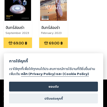
จันทร์ส่องร่า
จันทร์ส่องร่า
September 2023
February 2023
69.00
฿
69.00
฿
การใช้คุกกี้
เราใช้คุกกี้เพื่อให้ทุกคนได้ประสบการณ์การใช้งานที่ดียิ่งขึ้นอ่าน
เพิ่มเติม
คลิก (Privacy Policy) และ (Cookie Policy)
Copyright ©
2026
Storylog Co., Ltd. - สตอรี่ล็อกขอสงวนสิทธิ์ไม่รับผิดชอบ
ต่อผลงานหรือเนื้อหาใดที่อัปโหลดผ่านเว็บไซต์และปรากฏว่าละเมิดสิทธิใน
ยอมรับ
ทรัพย์สินทางปัญญาของบุคคลอื่นหรือขัดต่อกฎหมายและศีลธรรม ดังนั้น ผู้อ่าน
ทุกท่านโปรดใช้วิจารณญาณในการกลั่นกรองด้วยตนเอง และหากท่านพบว่าส่วน
ปรับแต่งคุกกี้
หนึ่งส่วนใดขัดต่อกฎหมายและศีลธรรม กรุณาแจ้งมายังบริษัท เพื่อทีมงานจะได้
ดำเนินการในทันที ทั้งนี้ ทางสตอรี่ล็อกขอสงวนลิขสิทธิ์ตามพระราชบัญญัติ