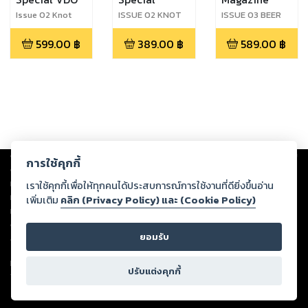
Issue 02 Knot
ISSUE 02 KNOT
ISSUE 03 BEER
Beer
BEER
599.00
฿
389.00
฿
589.00
฿
Copyright ©
2026
Storylog Co., Ltd. - สตอรี่ล็อกขอสงวนสิทธิ์ไม่รับผิดชอบ
การใช้คุกกี้
ต่อผลงานหรือเนื้อหาใดที่อัปโหลดผ่านเว็บไซต์และปรากฏว่าละเมิดสิทธิใน
ทรัพย์สินทางปัญญาของบุคคลอื่นหรือขัดต่อกฎหมายและศีลธรรม ดังนั้น ผู้อ่าน
เราใช้คุกกี้เพื่อให้ทุกคนได้ประสบการณ์การใช้งานที่ดียิ่งขึ้นอ่าน
ทุกท่านโปรดใช้วิจารณญาณในการกลั่นกรองด้วยตนเอง และหากท่านพบว่าส่วน
เพิ่มเติม
คลิก (Privacy Policy) และ (Cookie Policy)
หนึ่งส่วนใดขัดต่อกฎหมายและศีลธรรม กรุณาแจ้งมายังบริษัท เพื่อทีมงานจะได้
ดำเนินการในทันที ทั้งนี้ ทางสตอรี่ล็อกขอสงวนลิขสิทธิ์ตามพระราชบัญญัติ
ยอมรับ
ลิขสิทธิ์ พ.ศ. 2537 (ฉบับล่าสุด)
For support: member@ookbee.com
ปรับแต่งคุกกี้
Version
1.3.17