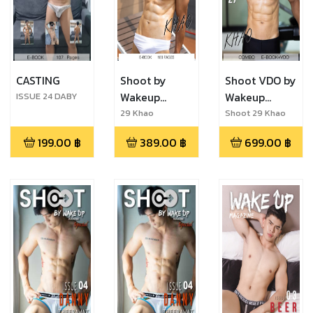
CASTING
Shoot by
Shoot VDO by
Wakeup
Wakeup
ISSUE 24 DABY
Magazine
Magazine
29 Khao
Shoot 29 Khao
199.00
฿
389.00
฿
699.00
฿