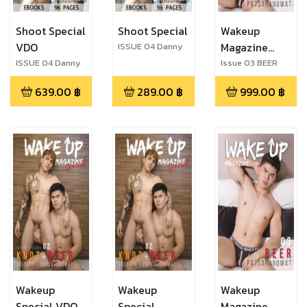
Shoot Special
Shoot Special
Wakeup
VDO
Magazine
ISSUE 04 Danny
Theerawat
VDO
ISSUE 04 Danny
Issue 03 BEER
Theerawat
639.00
฿
289.00
฿
999.00
฿
Wakeup
Wakeup
Wakeup
Special VDO
Special
Magazine