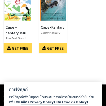
Cape +
Cape+Kantary
Kantary Issue
Cape+Kantary
Issue 22
24 The Feel
The Feel Good
Issue ISSUE 24
Good Issue
GET FREE
GET FREE
Copyright ©
2026
Storylog Co., Ltd. - สตอรี่ล็อกขอสงวนสิทธิ์ไม่รับผิดชอบ
การใช้คุกกี้
ต่อผลงานหรือเนื้อหาใดที่อัปโหลดผ่านเว็บไซต์และปรากฏว่าละเมิดสิทธิใน
ทรัพย์สินทางปัญญาของบุคคลอื่นหรือขัดต่อกฎหมายและศีลธรรม ดังนั้น ผู้อ่าน
เราใช้คุกกี้เพื่อให้ทุกคนได้ประสบการณ์การใช้งานที่ดียิ่งขึ้นอ่าน
ทุกท่านโปรดใช้วิจารณญาณในการกลั่นกรองด้วยตนเอง และหากท่านพบว่าส่วน
เพิ่มเติม
คลิก (Privacy Policy) และ (Cookie Policy)
หนึ่งส่วนใดขัดต่อกฎหมายและศีลธรรม กรุณาแจ้งมายังบริษัท เพื่อทีมงานจะได้