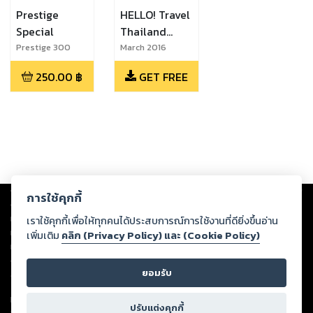
Prestige
HELLO! Travel
Special
Thailand
Luxury Lady
Prestige 300
March 2016
High Flyers 2023
(Spanish Edition)
Voyage
250.00
฿
GET FREE
Copyright ©
2026
Storylog Co., Ltd. - สตอรี่ล็อกขอสงวนสิทธิ์ไม่รับผิดชอบ
การใช้คุกกี้
ต่อผลงานหรือเนื้อหาใดที่อัปโหลดผ่านเว็บไซต์และปรากฏว่าละเมิดสิทธิใน
ทรัพย์สินทางปัญญาของบุคคลอื่นหรือขัดต่อกฎหมายและศีลธรรม ดังนั้น ผู้อ่าน
เราใช้คุกกี้เพื่อให้ทุกคนได้ประสบการณ์การใช้งานที่ดียิ่งขึ้นอ่าน
ทุกท่านโปรดใช้วิจารณญาณในการกลั่นกรองด้วยตนเอง และหากท่านพบว่าส่วน
เพิ่มเติม
คลิก (Privacy Policy) และ (Cookie Policy)
หนึ่งส่วนใดขัดต่อกฎหมายและศีลธรรม กรุณาแจ้งมายังบริษัท เพื่อทีมงานจะได้
ดำเนินการในทันที ทั้งนี้ ทางสตอรี่ล็อกขอสงวนลิขสิทธิ์ตามพระราชบัญญัติ
ยอมรับ
ลิขสิทธิ์ พ.ศ. 2537 (ฉบับล่าสุด)
For support: member@ookbee.com
ปรับแต่งคุกกี้