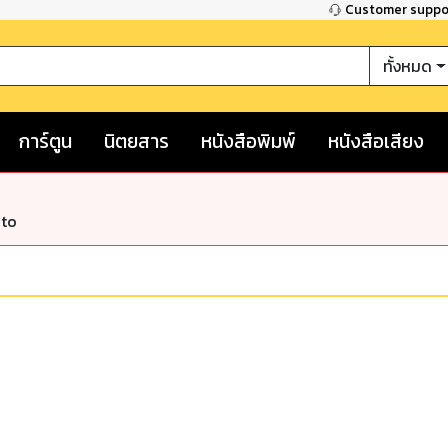
Customer supp
ทั้งหมด
การ์ตูน
นิตยสาร
หนังสือพิมพ์
หนังสือเสียง
nto