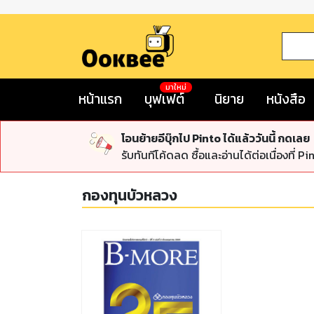
มาใหม่
หน้าแรก
บุฟเฟต์
นิยาย
หนังสือ
โอนย้ายอีบุ๊กไป Pinto ได้แล้ววันนี้ กดเลย
รับทันทีโค้ดลด ซื้อและอ่านได้ต่อเนื่องที่ Pi
กองทุนบัวหลวง