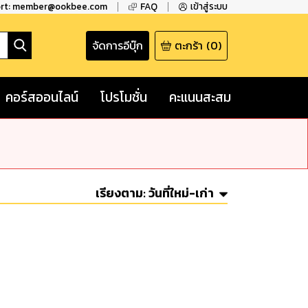
ort: member@ookbee.com
FAQ
เข้าสู่ระบบ
จัดการอีบุ๊ก
ตะกร้า
(
0
)
คอร์สออนไลน์
โปรโมชั่น
คะแนนสะสม
เรียงตาม:
วันที่ใหม่-เก่า