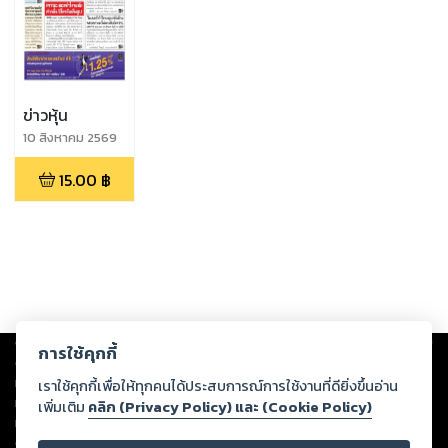
ข่าวหุ้น
10 สิงหาคม 2569
15.00
฿
Copyright ©
2026
Storylog Co., Ltd. - สตอรี่ล็อกขอสงวนสิทธิ์ไม่รับผิดชอบ
การใช้คุกกี้
ต่อผลงานหรือเนื้อหาใดที่อัปโหลดผ่านเว็บไซต์และปรากฏว่าละเมิดสิทธิใน
ทรัพย์สินทางปัญญาของบุคคลอื่นหรือขัดต่อกฎหมายและศีลธรรม ดังนั้น ผู้อ่าน
เราใช้คุกกี้เพื่อให้ทุกคนได้ประสบการณ์การใช้งานที่ดียิ่งขึ้นอ่าน
ทุกท่านโปรดใช้วิจารณญาณในการกลั่นกรองด้วยตนเอง และหากท่านพบว่าส่วน
เพิ่มเติม
คลิก (Privacy Policy) และ (Cookie Policy)
หนึ่งส่วนใดขัดต่อกฎหมายและศีลธรรม กรุณาแจ้งมายังบริษัท เพื่อทีมงานจะได้
ดำเนินการในทันที ทั้งนี้ ทางสตอรี่ล็อกขอสงวนลิขสิทธิ์ตามพระราชบัญญัติ